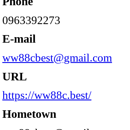
Phone
0963392273
E-mail
ww88cbest@gmail.com
URL
https://ww88c.best/
Hometown