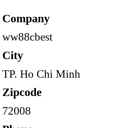
Company
ww88cbest
City
TP. Ho Chi Minh
Zipcode
72008