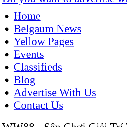
Home
Belgaum News
Yellow Pages
Events
Classifieds
Blog
Advertise With Us
Contact Us
WW88 - Sân Chơi Giải Trí