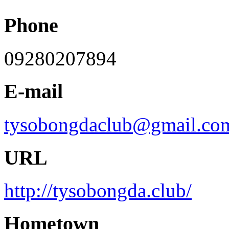
Phone
09280207894
E-mail
tysobongdaclub@gmail.co
URL
http://tysobongda.club/
Hometown