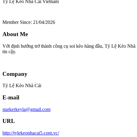
Tỷ Lệ Kèo Nhà Cái
Vietnam
Member Since: 21/04/2026
About Me
Với định hướng trở thành công cụ soi kèo hàng đầu, Tỷ Lệ Kèo Nhà Cá
tin cậy.
Company
Tỷ Lệ Kèo Nhà Cái
E-mail
starkerkeyla@gmail.com
URL
http://tylekeonhacai5.com.vc/