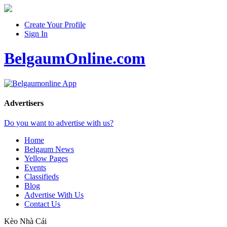
Create Your Profile
Sign In
BelgaumOnline.com
Advertisers
Do you want to advertise with us?
Home
Belgaum News
Yellow Pages
Events
Classifieds
Blog
Advertise With Us
Contact Us
Kèo Nhà Cái