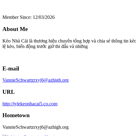
Member Since: 12/03/2026
About Me
Kèo Nhà Cái là thương hiệu chuyên tổng hợp và chia sẻ thông tin kèo
lệ kèo, biến động trước giờ thi đấu và những
E-mail
VannieSchwartzrxyj6@azhigh.org
URL
http://tylekeonhacai5.co.com
Hometown
VannieSchwartzrxyj6@azhigh.org