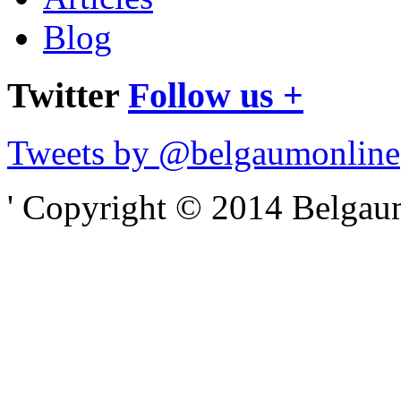
Blog
Twitter
Follow us +
Tweets by @belgaumonline
' Copyright © 2014 Belgaumo