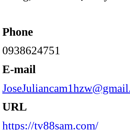
Phone
0938624751
E-mail
JoseJuliancam1hzw@gmail
URL
https://tv88sam.com/