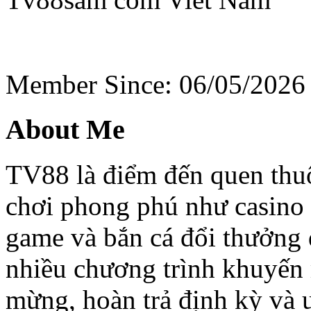
Member Since: 06/05/2026
About Me
TV88 là điểm đến quen thuộ
chơi phong phú như casino tr
game và bắn cá đổi thưởng
nhiều chương trình khuyến
mừng, hoàn trả định kỳ và 