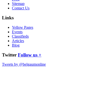
Sitemap
Contact Us
Links
Yellow Pages
Events
Classifieds
Articles
Blog
Twitter
Follow us +
Tweets by @belgaumonline