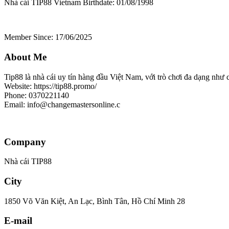
Nhà cái TIP88
Vietnam
Birthdate: 01/08/1998
Member Since: 17/06/2025
About Me
Tip88 là nhà cái uy tín hàng đầu Việt Nam, với trò chơi đa dạng như 
Website: https://tip88.promo/
Phone: 0370221140
Email: info@changemastersonline.c
Company
Nhà cái TIP88
City
1850 Võ Văn Kiệt, An Lạc, Bình Tân, Hồ Chí Minh 28
E-mail