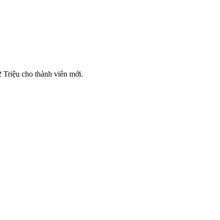
2 Triệu cho thành viên mới.