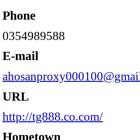
Phone
0354989588
E-mail
ahosanproxy000100@gmai
URL
http://tg888.co.com/
Hometown