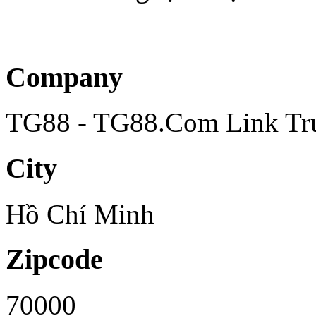
Company
TG88 - TG88.Com Link Tr
City
Hồ Chí Minh
Zipcode
70000