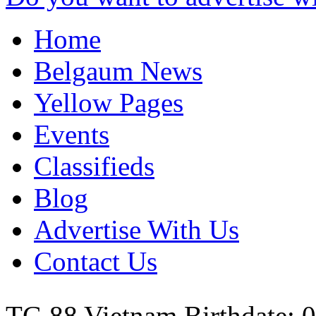
Home
Belgaum News
Yellow Pages
Events
Classifieds
Blog
Advertise With Us
Contact Us
TG 88
Vietnam
Birthdate: 