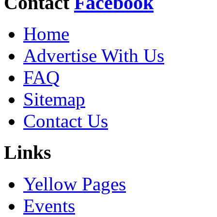
Contact
Facebook
Home
Advertise With Us
FAQ
Sitemap
Contact Us
Links
Yellow Pages
Events