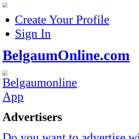
Create Your Profile
Sign In
BelgaumOnline.com
Advertisers
Do you want to advertise w