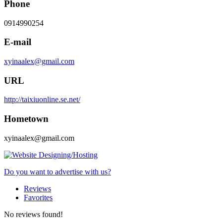
Phone
0914990254
E-mail
xyinaalex@gmail.com
URL
http://taixiuonline.se.net/
Hometown
xyinaalex@gmail.com
Do you want to advertise with us?
Reviews
Favorites
No reviews found!