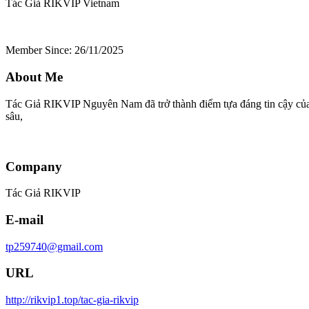
Tác Giả RIKVIP
Vietnam
Member Since: 26/11/2025
About Me
Tác Giả RIKVIP Nguyên Nam đã trở thành điểm tựa đáng tin cậy của cộ
sâu,
Company
Tác Giả RIKVIP
E-mail
tp259740@gmail.com
URL
http://rikvip1.top/tac-gia-rikvip