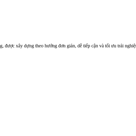
ng, được xây dựng theo hướng đơn giản, dễ tiếp cận và tối ưu trải nghiệ