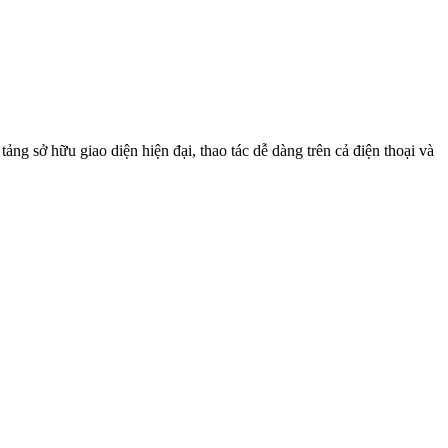
ảng sở hữu giao diện hiện đại, thao tác dễ dàng trên cả điện thoại và