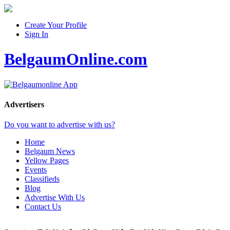
Create Your Profile
Sign In
BelgaumOnline.com
Advertisers
Do you want to advertise with us?
Home
Belgaum News
Yellow Pages
Events
Classifieds
Blog
Advertise With Us
Contact Us