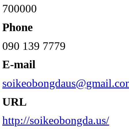
700000
Phone
090 139 7779
E-mail
soikeobongdaus@gmail.co
URL
http://soikeobongda.us/