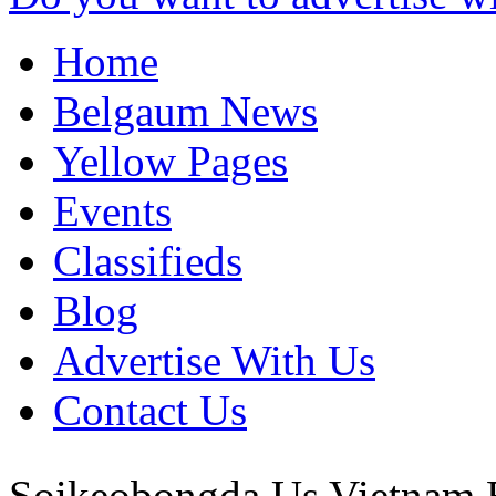
Home
Belgaum News
Yellow Pages
Events
Classifieds
Blog
Advertise With Us
Contact Us
Soikeobongda Us
Vietnam