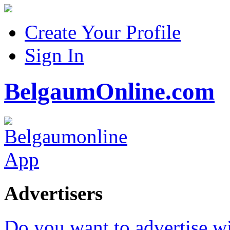
Create Your Profile
Sign In
BelgaumOnline.com
Advertisers
Do you want to advertise w