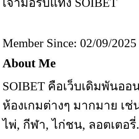
เจ้ามือรับแทง SOIBET
Member Since: 02/09/2025
About Me
SOIBET คือเว็บเดิมพันออน
ห้องเกมต่างๆ มากมาย เช่น
ไพ่, กีฬา, ไก่ชน, ลอตเตอรี่..