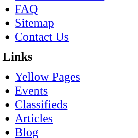
FAQ
Sitemap
Contact Us
Links
Yellow Pages
Events
Classifieds
Articles
Blog