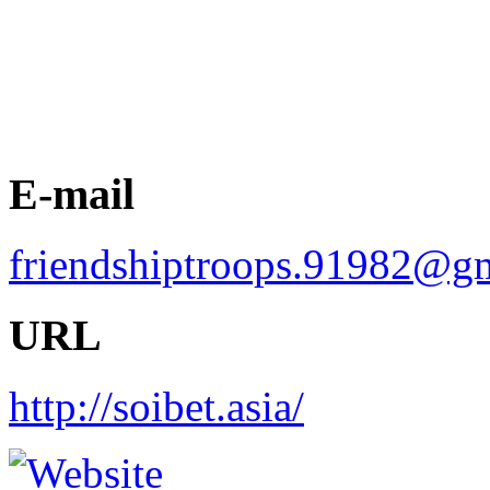
E-mail
friendshiptroops.91982@g
URL
http://soibet.asia/