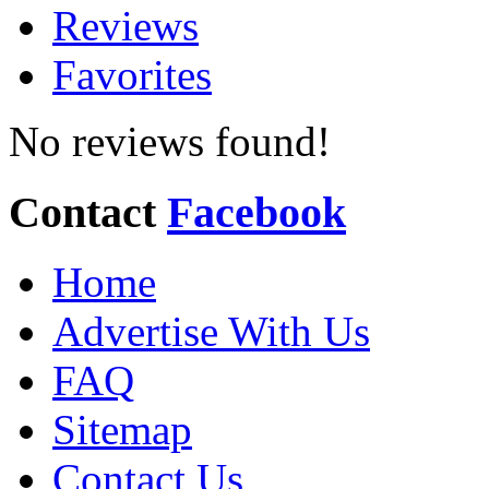
Reviews
Favorites
No reviews found!
Contact
Facebook
Home
Advertise With Us
FAQ
Sitemap
Contact Us