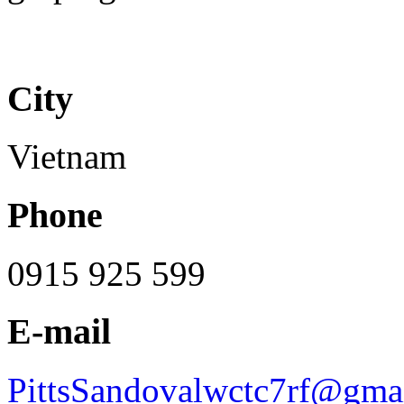
City
Vietnam
Phone
0915 925 599
E-mail
PittsSandovalwctc7rf@gma