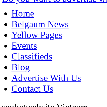
Home
Belgaum News
Yellow Pages
Events
Classifieds
Blog
Advertise With Us
Contact Us
saobetwebsite
Vietnam