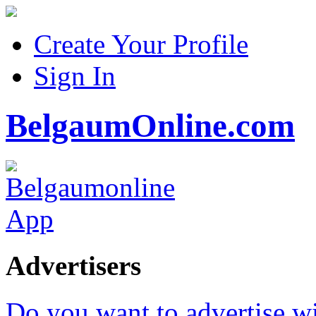
Create Your Profile
Sign In
BelgaumOnline.com
Advertisers
Do you want to advertise w