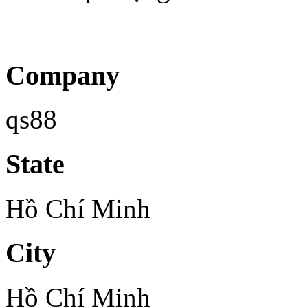
Company
qs88
State
Hồ Chí Minh
City
Hồ Chí Minh