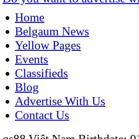
Home
Belgaum News
Yellow Pages
Events
Classifieds
Blog
Advertise With Us
Contact Us
qs88
Việt Nam
Birthdate: 