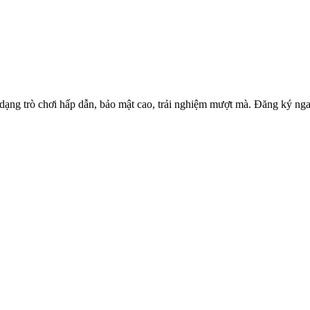
i đa dạng trò chơi hấp dẫn, bảo mật cao, trải nghiệm mượt mà. Đăng ký 