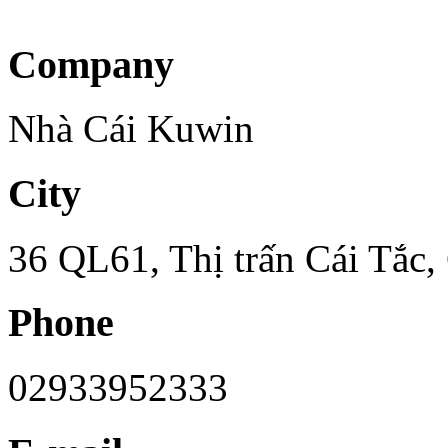
Company
Nhà Cái Kuwin
City
36 QL61, Thị trấn Cái Tắc
Phone
02933952333