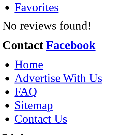
Favorites
No reviews found!
Contact
Facebook
Home
Advertise With Us
FAQ
Sitemap
Contact Us