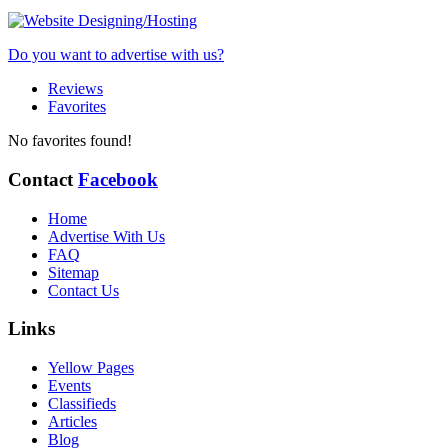
Do you want to advertise with us?
Reviews
Favorites
No favorites found!
Contact
Facebook
Home
Advertise With Us
FAQ
Sitemap
Contact Us
Links
Yellow Pages
Events
Classifieds
Articles
Blog