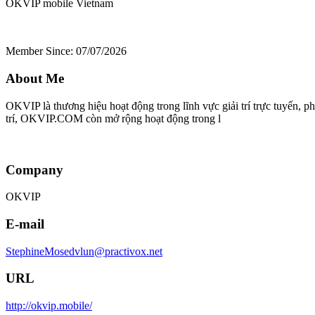
OKVIP mobile
Vietnam
Member Since: 07/07/2026
About Me
OKVIP là thương hiệu hoạt động trong lĩnh vực giải trí trực tuyến, p
trí, OKVIP.COM còn mở rộng hoạt động trong l
Company
OKVIP
E-mail
StephineMosedvlun@practivox.net
URL
http://okvip.mobile/