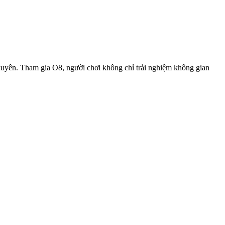
 xuyên. Tham gia O8, người chơi không chỉ trải nghiệm không gian