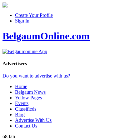
Create Your Profile
Sign In
BelgaumOnline.com
Advertisers
Do you want to advertise with us?
Home
Belgaum News
Yellow Pages
Events
Classifieds
Blog
Advertise With Us
Contact Us
o8 fan