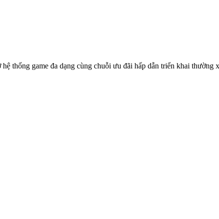
hờ hệ thống game đa dạng cùng chuỗi ưu đãi hấp dẫn triển khai thường