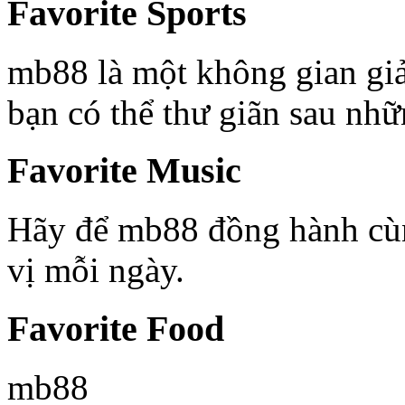
Favorite Sports
mb88 là một không gian giải
bạn có thể thư giãn sau nhữ
Favorite Music
Hãy để mb88 đồng hành cùn
vị mỗi ngày.
Favorite Food
mb88