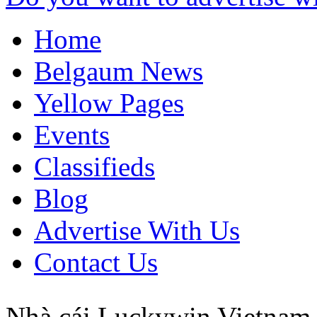
Home
Belgaum News
Yellow Pages
Events
Classifieds
Blog
Advertise With Us
Contact Us
Nhà cái Luckywin
Vietnam