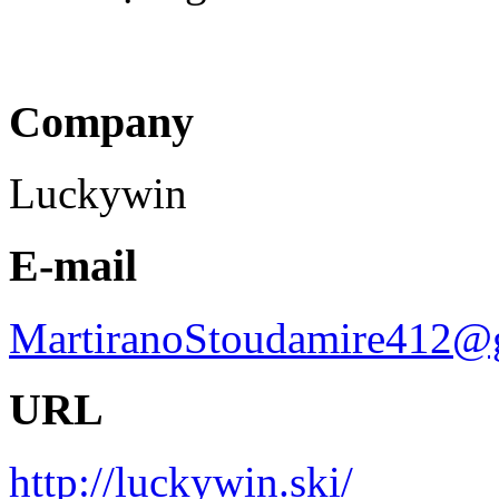
Company
Luckywin
E-mail
MartiranoStoudamire412@
URL
http://luckywin.ski/