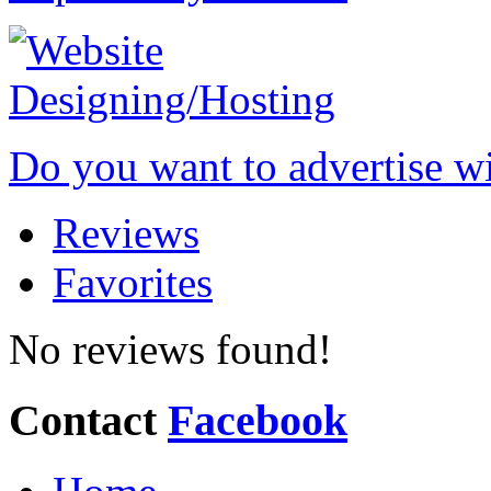
Do you want to advertise w
Reviews
Favorites
No reviews found!
Contact
Facebook