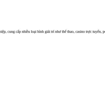
p, cung cấp nhiều loại hình giải trí như thể thao, casino trực tuyến, 