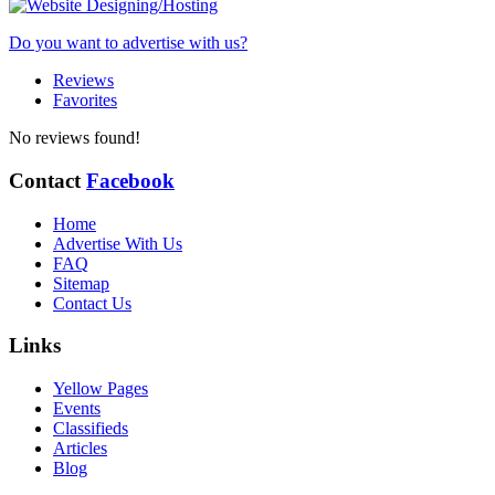
Do you want to advertise with us?
Reviews
Favorites
No reviews found!
Contact
Facebook
Home
Advertise With Us
FAQ
Sitemap
Contact Us
Links
Yellow Pages
Events
Classifieds
Articles
Blog