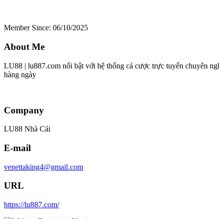
Member Since: 06/10/2025
About Me
LU88 | lu887.com nổi bật với hệ thống cá cược trực tuyến chuyên nghiệ
hàng ngày
Company
LU88 Nhà Cái
E-mail
venettaking4@gmail.com
URL
https://lu887.com/