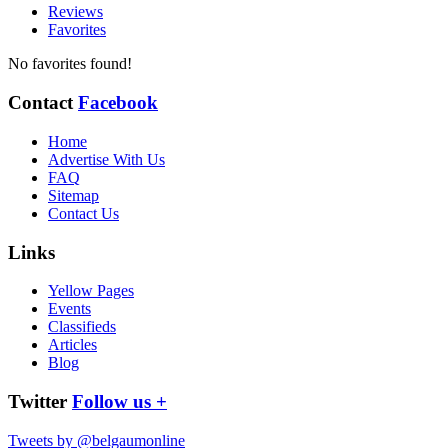
Reviews
Favorites
No favorites found!
Contact
Facebook
Home
Advertise With Us
FAQ
Sitemap
Contact Us
Links
Yellow Pages
Events
Classifieds
Articles
Blog
Twitter
Follow us +
Tweets by @belgaumonline