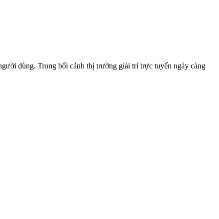
người dùng. Trong bối cảnh thị trường giải trí trực tuyến ngày càng