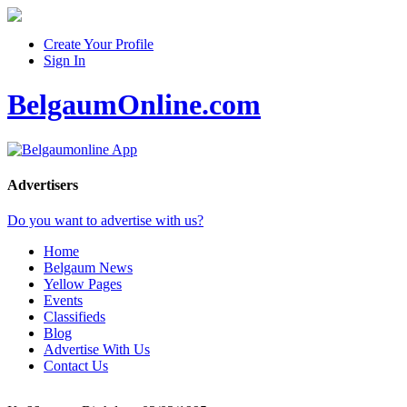
Create Your Profile
Sign In
BelgaumOnline.com
Advertisers
Do you want to advertise with us?
Home
Belgaum News
Yellow Pages
Events
Classifieds
Blog
Advertise With Us
Contact Us