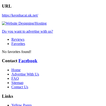
URL
https://keonhacai.uk.net/
Do you want to advertise with us?
Reviews
Favorites
No favorites found!
Contact
Facebook
Home
Advertise With Us
FAQ
Sitemap
Contact Us
Links
Yellow Pages