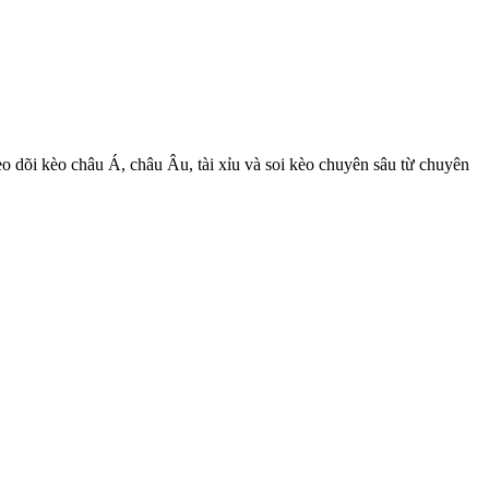
eo dõi kèo châu Á, châu Âu, tài xỉu và soi kèo chuyên sâu từ chuyên