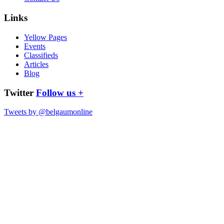
Links
Yellow Pages
Events
Classifieds
Articles
Blog
Twitter
Follow us +
Tweets by @belgaumonline