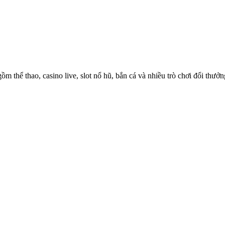
m thể thao, casino live, slot nổ hũ, bắn cá và nhiều trò chơi đổi thưởn