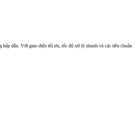
g hấp dẫn. Với giao diện tối ưu, tốc độ xử lý nhanh và các tiêu chuẩn