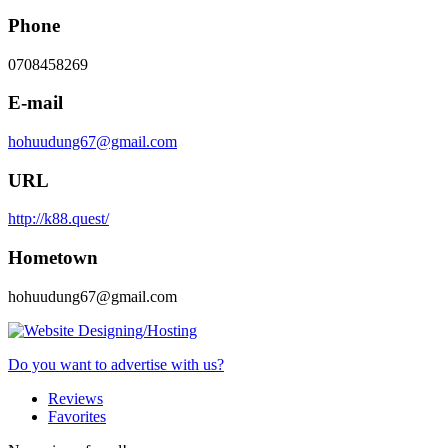
Phone
0708458269
E-mail
hohuudung67@gmail.com
URL
http://k88.quest/
Hometown
hohuudung67@gmail.com
Do you want to advertise with us?
Reviews
Favorites