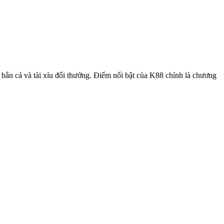
, bắn cá và tài xỉu đổi thưởng. Điểm nổi bật của K88 chính là chương