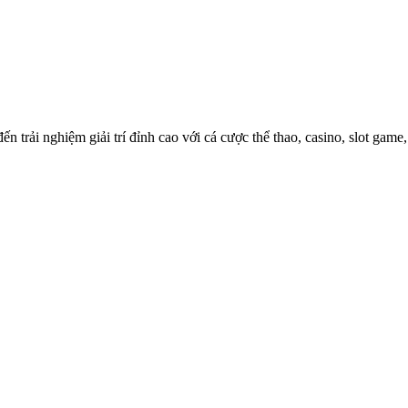
n trải nghiệm giải trí đỉnh cao với cá cược thể thao, casino, slot game