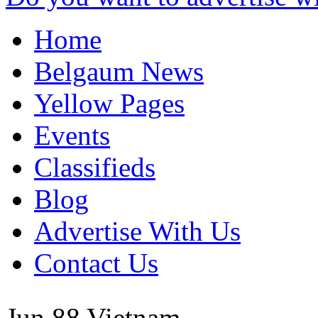
Home
Belgaum News
Yellow Pages
Events
Classifieds
Blog
Advertise With Us
Contact Us
Jun 88
Vietnam