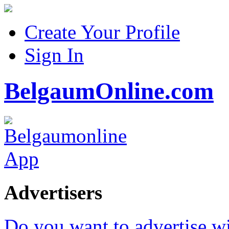
Create Your Profile
Sign In
BelgaumOnline.com
Advertisers
Do you want to advertise w