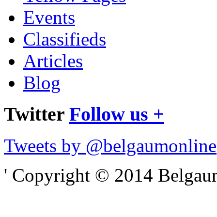
Events
Classifieds
Articles
Blog
Twitter
Follow us +
Tweets by @belgaumonline
' Copyright © 2014 Belgaumo