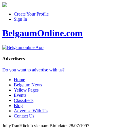
Create Your Profile
Sign In
BelgaumOnline.com
Advertisers
Do you want to advertise with us?
Home
Belgaum News
Yellow Pages
Events
Classifieds
Blog
Advertise With Us
Contact Us
JullyTranHitclub
vietnam
Birthdate: 28/07/1997