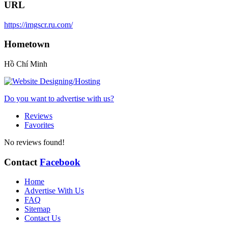
URL
https://imgscr.ru.com/
Hometown
Hồ Chí Minh
Do you want to advertise with us?
Reviews
Favorites
No reviews found!
Contact
Facebook
Home
Advertise With Us
FAQ
Sitemap
Contact Us