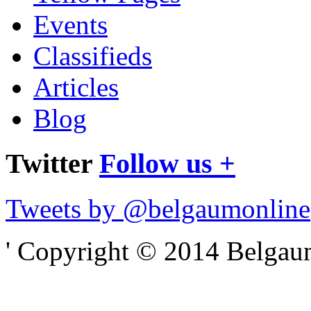
Events
Classifieds
Articles
Blog
Twitter
Follow us +
Tweets by @belgaumonline
' Copyright © 2014 Belgaumo