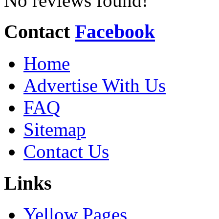
No reviews found!
Contact
Facebook
Home
Advertise With Us
FAQ
Sitemap
Contact Us
Links
Yellow Pages