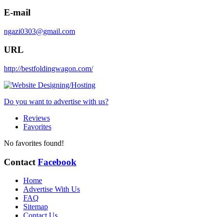
E-mail
ngazi0303@gmail.com
URL
http://bestfoldingwagon.com/
Do you want to advertise with us?
Reviews
Favorites
No favorites found!
Contact
Facebook
Home
Advertise With Us
FAQ
Sitemap
Contact Us