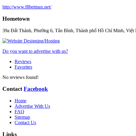
http://www.f8betmax.net/
Hometown
39a Đất Thánh, Phường 6, Tân Bình, Thành phố Hồ Chí Minh, Việt
Do you want to advertise with us?
Reviews
Favorites
No reviews found!
Contact
Facebook
Home
Advertise With Us
FAQ
Sitemap
Contact Us
Links