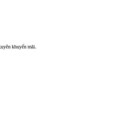
 xuyên khuyến mãi.