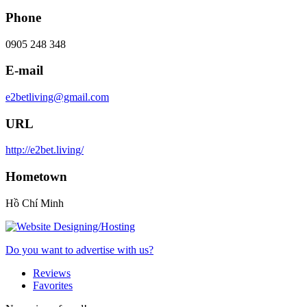
Phone
0905 248 348
E-mail
e2betliving@gmail.com
URL
http://e2bet.living/
Hometown
Hồ Chí Minh
Do you want to advertise with us?
Reviews
Favorites