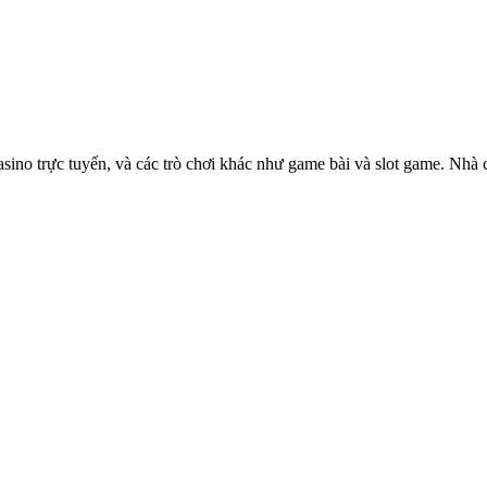
sino trực tuyến, và các trò chơi khác như game bài và slot game. Nhà 