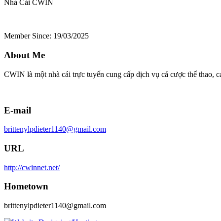
Nhà Cái CWIN
Member Since: 19/03/2025
About Me
CWIN là một nhà cái trực tuyến cung cấp dịch vụ cá cược thể thao, ca
E-mail
brittenylpdieter1140@gmail.com
URL
http://cwinnet.net/
Hometown
brittenylpdieter1140@gmail.com