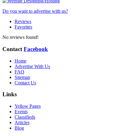
Do you want to advertise with us?
Reviews
Favorites
No reviews found!
Contact
Facebook
Home
Advertise With Us
FAQ
Sitemap
Contact Us
Links
Yellow Pages
Events
Classifieds
Articles
Blog