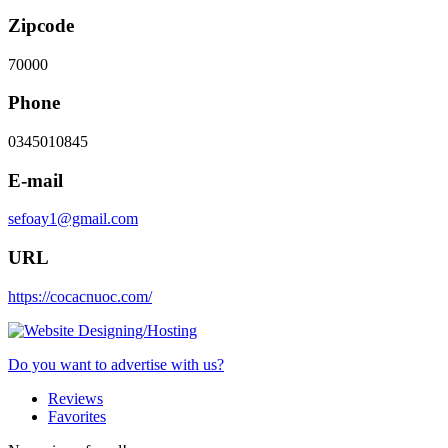
Zipcode
70000
Phone
0345010845
E-mail
sefoay1@gmail.com
URL
https://cocacnuoc.com/
Do you want to advertise with us?
Reviews
Favorites