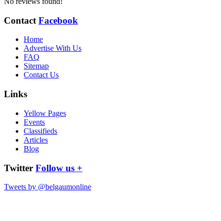
No reviews found!
Contact
Facebook
Home
Advertise With Us
FAQ
Sitemap
Contact Us
Links
Yellow Pages
Events
Classifieds
Articles
Blog
Twitter
Follow us +
Tweets by @belgaumonline