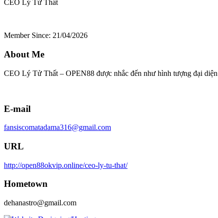
CEO Lý Tử Thất
Member Since: 21/04/2026
About Me
CEO Lý Tử Thất – OPEN88 được nhắc đến như hình tượng đại diện cho 
E-mail
fansiscomatadama316@gmail.com
URL
http://open88okvip.online/ceo-ly-tu-that/
Hometown
dehanastro@gmail.com