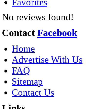
Favorites
No reviews found!
Contact
Facebook
Home
Advertise With Us
FAQ
Sitemap
Contact Us
Links