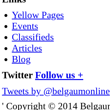
Yellow Pages
Events
Classifieds
Articles
Blog
Twitter
Follow us +
Tweets by @belgaumonline
' Copyright © 2014 Belgaumo