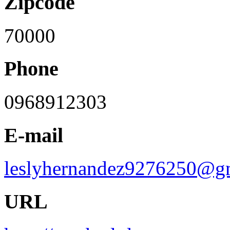
Zipcode
70000
Phone
0968912303
E-mail
leslyhernandez9276250@g
URL