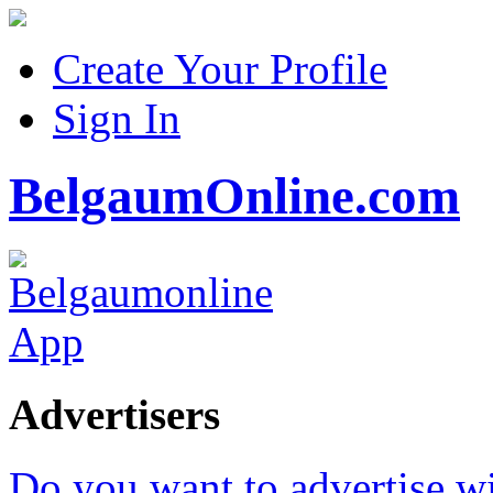
Create Your Profile
Sign In
BelgaumOnline.com
Advertisers
Do you want to advertise w