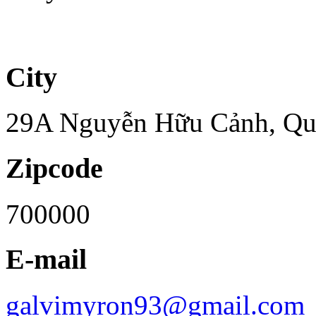
City
29A Nguyễn Hữu Cảnh, Quậ
Zipcode
700000
E-mail
galvimyron93@gmail.com