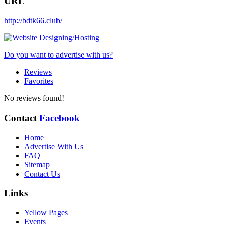
URL
http://bdtk66.club/
Do you want to advertise with us?
Reviews
Favorites
No reviews found!
Contact
Facebook
Home
Advertise With Us
FAQ
Sitemap
Contact Us
Links
Yellow Pages
Events