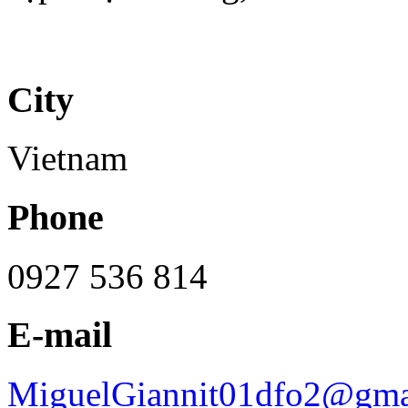
City
Vietnam
Phone
0927 536 814
E-mail
MiguelGiannit01dfo2@gma