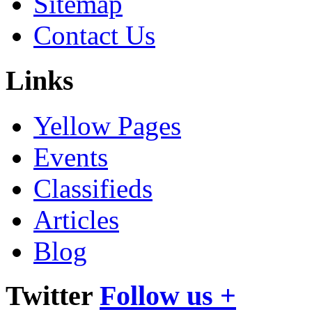
Sitemap
Contact Us
Links
Yellow Pages
Events
Classifieds
Articles
Blog
Twitter
Follow us +