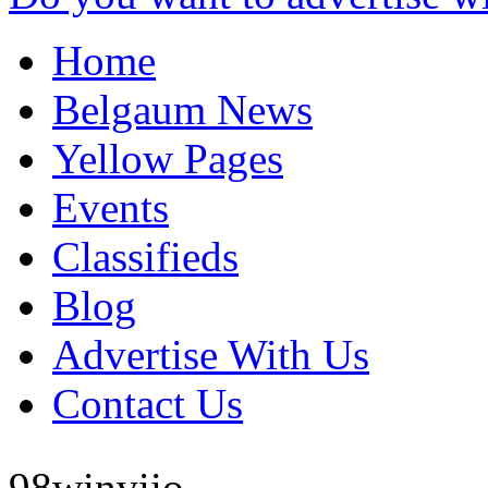
Home
Belgaum News
Yellow Pages
Events
Classifieds
Blog
Advertise With Us
Contact Us
98winviio