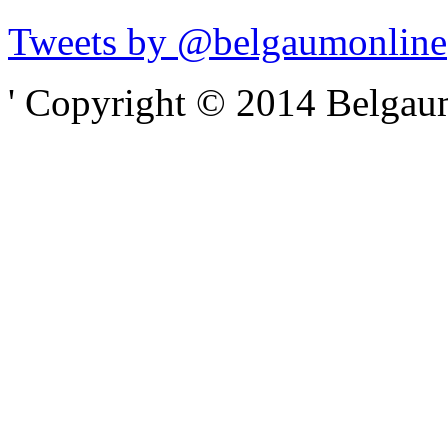
Tweets by @belgaumonline
' Copyright © 2014 Belgaumo