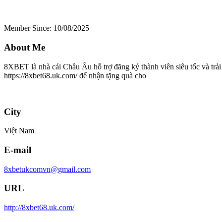
Member Since: 10/08/2025
About Me
8XBET là nhà cái Châu Âu hỗ trợ đăng ký thành viên siêu tốc và trải
https://8xbet68.uk.com/ để nhận tặng quà cho
City
Việt Nam
E-mail
8xbetukcomvn@gmail.com
URL
http://8xbet68.uk.com/