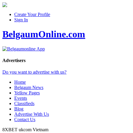
Create Your Profile
Sign In
BelgaumOnline.com
Advertisers
Do you want to advertise with us?
Home
Belgaum News
Yellow Pages
Events
Classifieds
Blog
Advertise With Us
Contact Us
8XBET ukcom
Vietnam