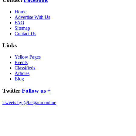
Home
Advertise With Us
FAQ
Sitemap
Contact Us
Links
Yellow Pages
Events
Classifieds
Articles
Blog
Twitter
Follow us +
Tweets by @belgaumonline