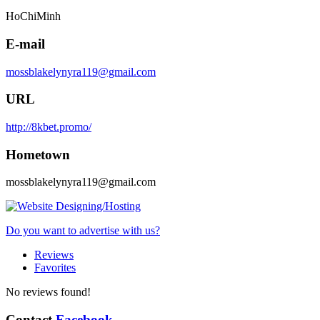
HoChiMinh
E-mail
mossblakelynyra119@gmail.com
URL
http://8kbet.promo/
Hometown
mossblakelynyra119@gmail.com
Do you want to advertise with us?
Reviews
Favorites
No reviews found!
Contact
Facebook