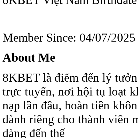
Member Since: 04/07/2025
About Me
8KBET là điểm đến lý tưởn
trực tuyến, nơi hội tụ loạt
nạp lần đầu, hoàn tiền khôn
dành riêng cho thành viên 
dàng đến thế