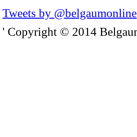
Tweets by @belgaumonline
' Copyright © 2014 Belgaumo