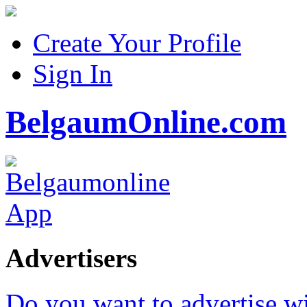
Create Your Profile
Sign In
BelgaumOnline.com
Advertisers
Do you want to advertise w