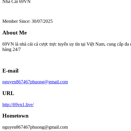
Nhà Cái 69VN
Member Since: 30/07/2025
About Me
69VN là nhà cái cá cược trực tuyến uy tín tại Việt Nam, cung cấp đa d
hàng 24/7
E-mail
nguyen867467phuong@gmail.com
URL
http://69vn1.live/
Hometown
nguyen867467phuong@gmail.com