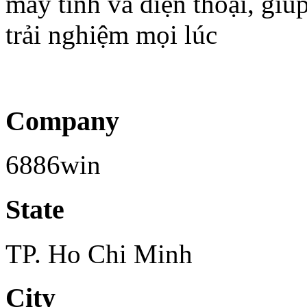
máy tính và điện thoại, giú
trải nghiệm mọi lúc
Company
6886win
State
TP. Ho Chi Minh
City