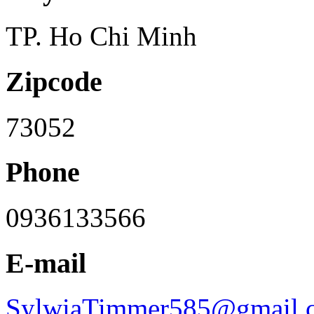
TP. Ho Chi Minh
Zipcode
73052
Phone
0936133566
E-mail
SylwiaTimmer585@gmail.