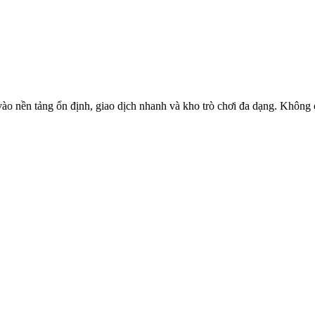
 vào nền tảng ổn định, giao dịch nhanh và kho trò chơi đa dạng. Khôn