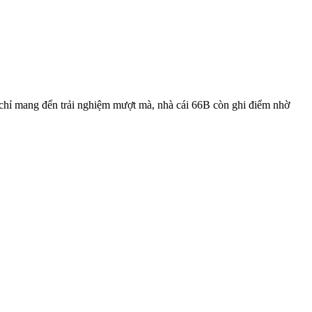
g chỉ mang đến trải nghiệm mượt mà, nhà cái 66B còn ghi điểm nhờ