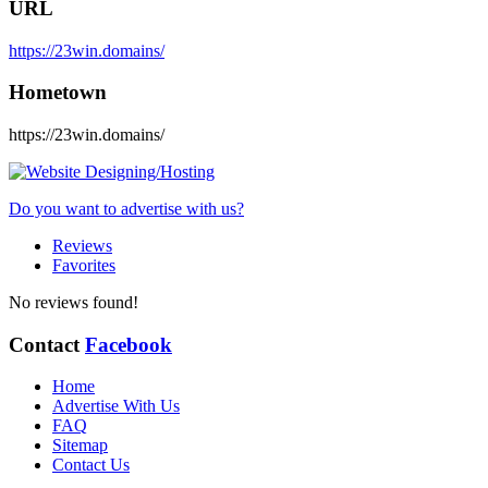
URL
https://23win.domains/
Hometown
https://23win.domains/
Do you want to advertise with us?
Reviews
Favorites
No reviews found!
Contact
Facebook
Home
Advertise With Us
FAQ
Sitemap
Contact Us